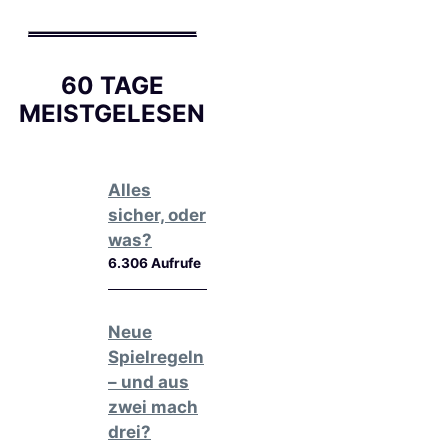
60 TAGE
MEISTGELESEN
Alles
sicher, oder
was?
6.306 Aufrufe
Neue
Spielregeln
– und aus
zwei mach
drei?