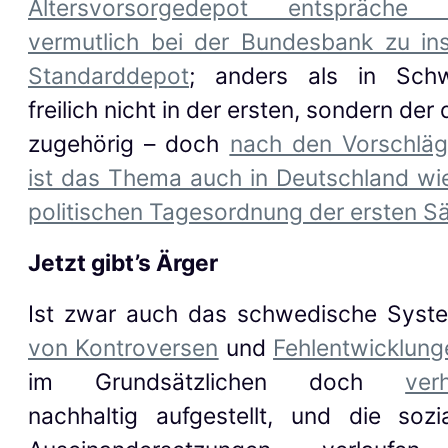
Altersvorsorgedepot entspräch
vermutlich bei der Bundesbank zu ins
Standarddepot
; anders als in Sch
freilich nicht in der ersten, sonder
n
der d
zugehörig –
doch
nach den Vorschlä
ist das Thema auch in Deutschland wi
politischen Tagesordnung der ersten S
Jetzt gibt’s Ärger
Ist zwar auch das schwedische Sys
von Kontroversen
und
Fehlentwicklung
im Grundsätzlich
en
doch
ver
nachhaltig aufgestellt,
und die sozial