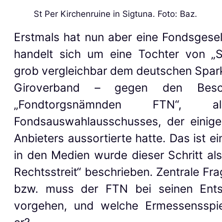
St Per Kirchenruine in Sigtuna. Foto: Baz.
Erstmals
hat
nun aber eine Fondsgesel
handelt sich um
eine Tochter von
„
grob vergleichbar dem deutschen Spar
Giroverband – gegen den Besc
„Fondtorgsnämnden FTN“, 
Fondsauswahlausschusses, der
einig
Anbieter
s
aussortierte hatte. Das ist ei
in den Medien w
urde
dieser Schritt als
Rechtsstreit“ beschrieben.
Zentrale Fra
bzw. muss der FTN bei seinen Ents
vorgehen,
und welche Ermessensspi