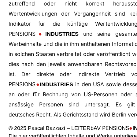
zutreffend oder nicht korrekt herausst
Wertentwicklungen der Vergangenheit sind kei
Indikator f
ü
r die k
ü
nftige Wertentwicklu
PENSIONS
und seine gesamte
●
INDUSTRIES
Werbeinhalte und die in ihm enthaltenen Informati
in solchen Staaten verbreitet oder ver
ö
ffentlicht 
dies nach den jeweils anwendbaren Rechtsvorsch
ist. Der direkte oder indirekte Vertrieb 
PENSIONS
in den USA sowie des
●
INDUSTRIES
an oder f
ü
r Rechnung von US-Personen oder 
ans
ä
ssige Personen sind untersagt.
Es gilt
deutsches Recht. Als Gerichtsstand wird Berlin ver
PENSIONS
© 2025 Pascal Bazzazi –
LEITER
bAV
●
I
Die hier veröffentlichten Inhalte und Werke unterlie