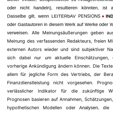
oder nicht handeln), resultieren könnten, ist 
PENSIONS
Dasselbe gilt, wenn
LEITER
bAV
●
IN
oder Gastautoren in diesem Werk auf Werke oder We
Alle Meinungsäußerungen geben auss
verweisen.
Meinung des verfassenden Redakteurs, freien Mi
externen Autors wieder und sind subjektiver Na
sich dabei nur um
aktuelle Einsch
ä
tzungen, 
vorherige Ank
ü
ndigung
ä
ndern können.
Die Texte
allem für jegliche Form des Vertriebs, der Ber
Finanzdienstleistung nicht vorgesehen.
Progno
verl
ä
sslicher Indikator f
ü
r die zuk
ü
nftige We
Prognosen basieren auf Annahmen, Sch
ä
tzungen
hypothetischen Modellen ode
die 
r Analysen,