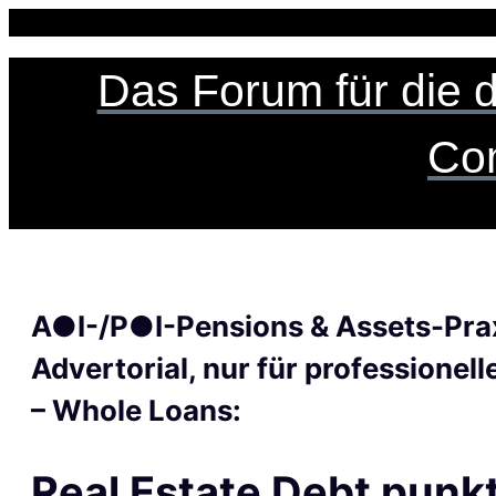
Zum
Inhalt
springen
Das Forum für die 
Co
A●I-/P●I-Pensions & Assets-Pra
Advertorial, nur für professionell
– Whole Loans:
Real Estate Debt punk