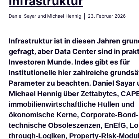
Infrastruktur
Daniel Sayar und Michael Hennig
23. Februar 2026
Infrastruktur ist in diesen Jahren gru
gefragt, aber Data Center sind in prakt
Investoren Munde.
Indes
gibt es für
Institutionelle hier zahlreiche grundsä
Parameter zu beachten. Daniel Sayar 
Michael Hennig über
Zettabytes,
C
AP
immobilienwirtschaftliche Hülle
n und
ökonomische Kerne, Corporate-Bond-
t
echnische Obsoleszenz
en,
EnEfG,
Lo
through-Logik
en
,
Property-Risk-Modu