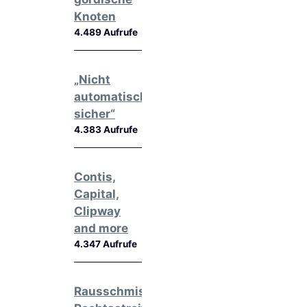
Knoten
4.489 Aufrufe
„Nicht
automatisch
sicher“
4.383 Aufrufe
Contis,
Capital,
Clipway
and more
4.347 Aufrufe
Rausschmiss,